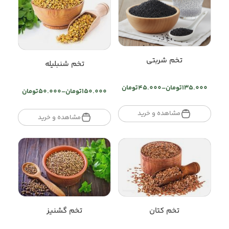
تخم شربتی
تخم شنبلیله
135.000
تومان
–
45.000
تومان
150.000
تومان
–
50.000
تومان
Price
Price
range:
range:
تومان45.000
مشاهده و خرید
تومان50.000
مشاهده و خرید
through
through
تومان135.000
تومان150.000
تخم کتان
تخم گشنیز