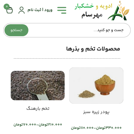
0
همه
ورود | ثبت نام
دسته‌بندی‌ها
جستجو
صفحه
اصلی
محصولات تخم و بذرها
درباره
ما
تماس
با
ما
وبلاگ
تخم بارهنگ
پودر زیره سبز
حساب
210.000
تومان
–
70.000
تومان
Price
330.000
تومان
–
110.000
تومان
Price
کاربری
range: