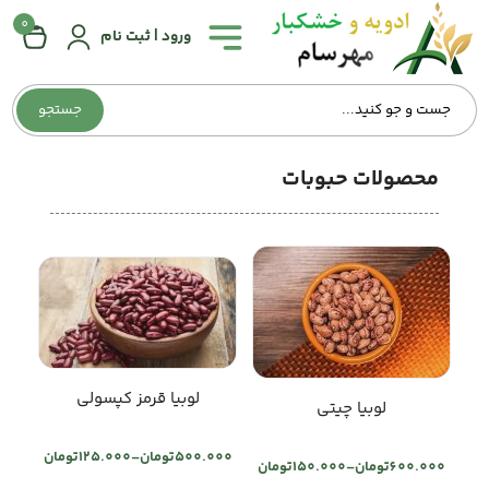
0
همه
ورود | ثبت نام
دسته‌بندی‌ها
جستجو
صفحه
اصلی
محصولات حبوبات
درباره
ما
تماس
با
ما
وبلاگ
لوبیا قرمز کپسولی
لوبیا چیتی
حساب
500.000
تومان
–
125.000
تومان
Price
600.000
تومان
–
150.000
تومان
Price
کاربری
range: