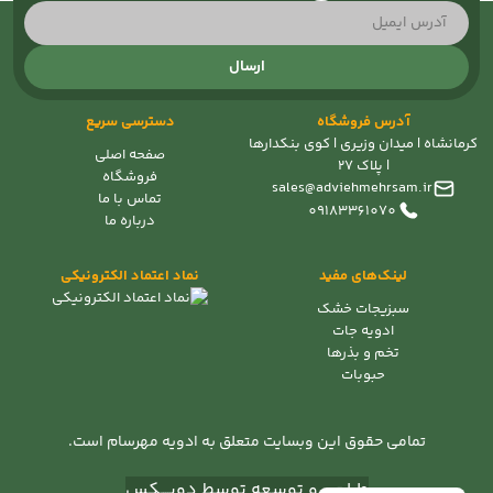
ارسال
آدرس فروشگاه
دسترسی سریع
کرمانشاه | میدان وزیری | کوی بنکدارها
صفحه اصلی
| پلاک 27
فروشگاه
sales@adviehmehrsam.ir
تماس با ما
09183361070
درباره ما
لینک‌های مفید
نماد اعتماد الکترونیکی
سبزیجات خشک
ادویه جات
تخم و بذرها
حبوبات
تمامی حقوق این وبسایت متعلق به ادویه مهرسام است.
طراحی و توسعه توسط دویــــکس