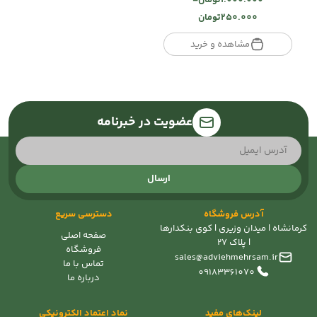
Price
250.000
تومان
range:
تومان250.000
مشاهده و خرید
through
تومان1.000.000
عضویت در خبرنامه
ارسال
آدرس فروشگاه
دسترسی سریع
کرمانشاه | میدان وزیری | کوی بنکدارها
صفحه اصلی
| پلاک 27
فروشگاه
sales@adviehmehrsam.ir
تماس با ما
09183361070
درباره ما
لینک‌های مفید
نماد اعتماد الکترونیکی