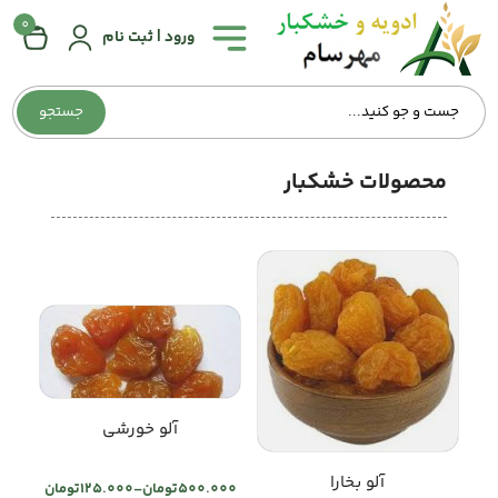
0
همه
ورود | ثبت نام
دسته‌بندی‌ها
جستجو
صفحه
اصلی
محصولات خشکبار
درباره
ما
تماس
با
ما
وبلاگ
آلو خورشی
حساب
آلو بخارا
کاربری
500.000
تومان
–
125.000
تومان