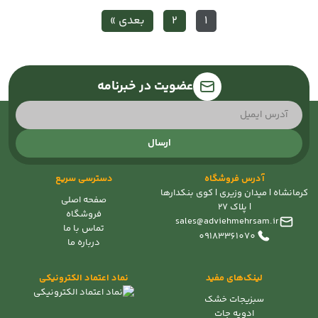
1
2
بعدی »
عضویت در خبرنامه
ارسال
آدرس فروشگاه
دسترسی سریع
کرمانشاه | میدان وزیری | کوی بنکدارها
صفحه اصلی
| پلاک 27
فروشگاه
sales@adviehmehrsam.ir
تماس با ما
09183361070
درباره ما
لینک‌های مفید
نماد اعتماد الکترونیکی
سبزیجات خشک
ادویه جات