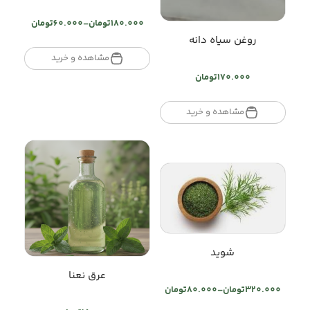
180.000
تومان
–
60.000
تومان
Price
روغن سیاه دانه
range:
تومان60.000
مشاهده و خرید
through
170.000
تومان
تومان180.000
مشاهده و خرید
شوید
عرق نعنا
320.000
تومان
–
80.000
تومان
Price
range: