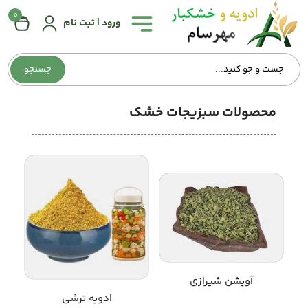
0
همه
ورود | ثبت نام
دسته‌بندی‌ها
جستجو
صفحه
اصلی
محصولات سبزیجات خشک
درباره
ما
تماس
با
ما
وبلاگ
آویشن شیرازی
حساب
ادویه ترشی
کاربری