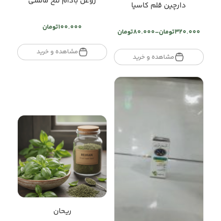
روغن بادام تلخ مالشی
دارچین قلم کاسیا
100.000
تومان
320.000
تومان
–
80.000
تومان
Price
range:
مشاهده و خرید
تومان80.000
مشاهده و خرید
through
تومان320.000
ریحان