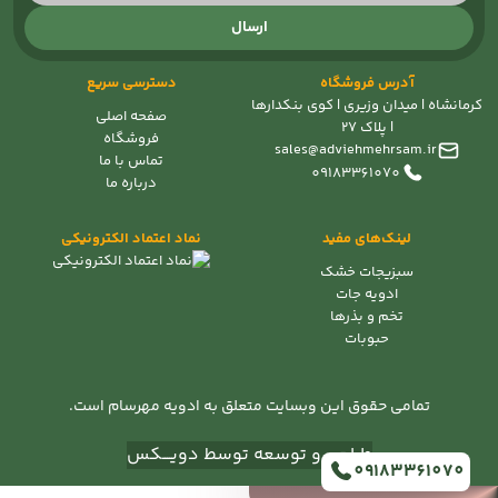
ارسال
آدرس فروشگاه
دسترسی سریع
کرمانشاه | میدان وزیری | کوی بنکدارها
صفحه اصلی
| پلاک 27
فروشگاه
sales@adviehmehrsam.ir
تماس با ما
09183361070
درباره ما
لینک‌های مفید
نماد اعتماد الکترونیکی
سبزیجات خشک
ادویه جات
تخم و بذرها
حبوبات
تمامی حقوق این وبسایت متعلق به ادویه مهرسام است.
طراحی و توسعه توسط دویــــکس
09183361070