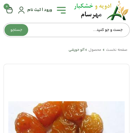
0
همه
ورود | ثبت نام
دسته‌بندی‌ها
جستجو
صفحه
اصلی
صفحه نخست
محصول
»
»
آلو خورشی
درباره
ما
تماس
با
ما
وبلاگ
حساب
کاربری