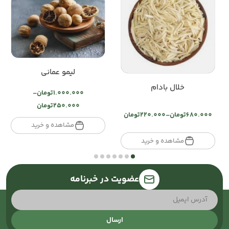
لیمو عمانی
خلال بادام
1.000.000
تومان
–
Price
250.000
تومان
range:
680.000
تومان
–
220.000
تومان
Price
تومان250.000
مشاهده و خرید
range:
through
تومان220.000
مشاهده و خرید
تومان1.000.000
through
تومان680.000
عضویت در خبرنامه
ارسال