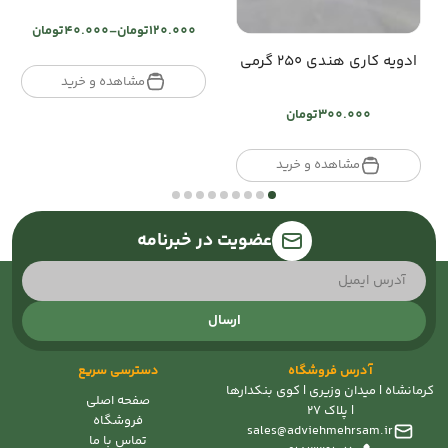
120.000
تومان
–
40.000
تومان
Price
ادویه کاری هندی ۲۵۰ گرمی
range:
تومان40.000
مشاهده و خرید
through
300.000
تومان
تومان120.000
مشاهده و خرید
عضویت در خبرنامه
ارسال
آدرس فروشگاه
دسترسی سریع
کرمانشاه | میدان وزیری | کوی بنکدارها
صفحه اصلی
| پلاک 27
فروشگاه
sales@adviehmehrsam.ir
تماس با ما