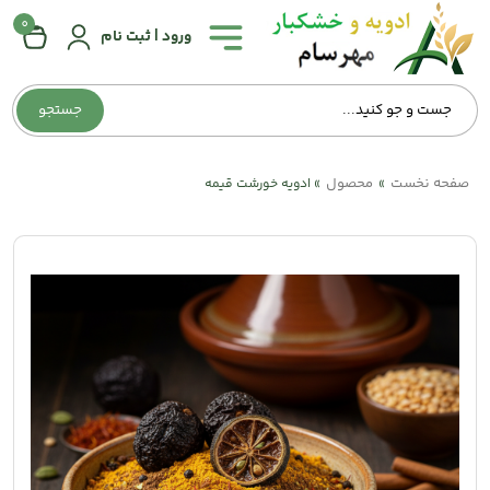
0
همه
ورود | ثبت نام
دسته‌بندی‌ها
جستجو
صفحه
اصلی
صفحه نخست
محصول
»
»
ادویه خورشت قیمه
درباره
ما
تماس
با
ما
وبلاگ
حساب
کاربری