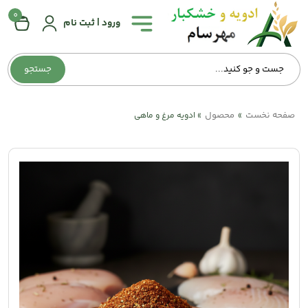
0
همه
ورود | ثبت نام
دسته‌بندی‌ها
جستجو
صفحه
اصلی
صفحه نخست
محصول
»
»
ادویه مرغ و ماهی
درباره
ما
تماس
با
ما
وبلاگ
حساب
کاربری