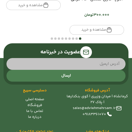
تومان40.000
مشاهده و خرید
through
300.000
تومان
تومان120.000
مشاهده و خرید
عضویت در خبرنامه
ارسال
آدرس فروشگاه
دسترسی سریع
کرمانشاه | میدان وزیری | کوی بنکدارها
صفحه اصلی
| پلاک 27
فروشگاه
sales@adviehmehrsam.ir
تماس با ما
09183361070
درباره ما
لینک‌های مفید
نماد اعتماد الکترونیکی