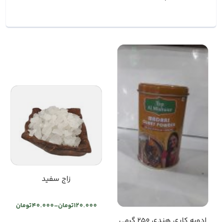
زاج سفید
120.000
تومان
–
40.000
تومان
Price
ادویه کاری هندی ۲۵۰ گرمی
range: