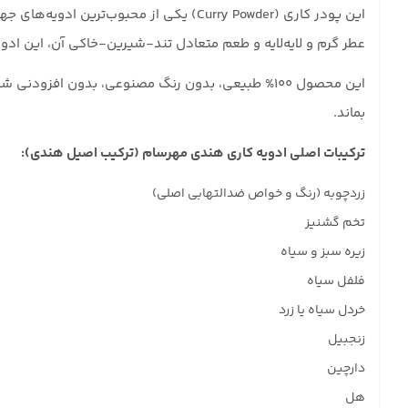
این پودر کاری (Curry Powder) یکی از م
عطر گرم و لایه‌لایه و طعم متعادل تند-شیرین-خاکی آن، این ادویه
بماند.
ترکیبات اصلی ادویه کاری هندی مهرسام (ترکیب اصیل هندی):
زردچوبه (رنگ و خواص ضدالتهابی اصلی)
تخم گشنیز
زیره سبز و سیاه
فلفل سیاه
خردل سیاه یا زرد
زنجبیل
دارچین
هل