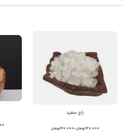
زاج سفید
000
120.000
تومان
–
40.000
تومان
Price