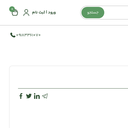
0
ورود | ثبت نام
جستجو
09183361070