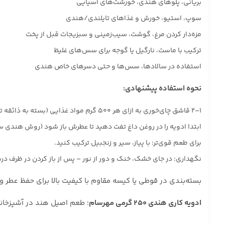
بریانی، پلوهای هندی، خورشت‌های آسیایی
سوپ، استیو، خورش و غذاهای تایلندی/هندی
مزه‌دار کردن مرغ، گوشت، سیب‌زمینی و سبزیجات قبل از پخت
ترکیب با ماست، نارگیل یا گوجه برای سس‌های غلیظ
استفاده در سالادها، سس‌ها و حتی دسرهای خاص هندی
نحوه استفاده پیشنهادی:
۱–۲ قاشق چای‌خوری به ازای هر ۵۰۰ گرم مواد غذایی (بسته به ذائقه تنظیم کنید).
ابتدا ادویه را در روغن داغ تفت دهید تا عطرش باز شود (روش هندی س
برای طعم قوی‌تر: با پیاز، سیر و زنجبیل ترکیب کنید.
نگهداری: در جای خشک، خنک و دور از نور – پس از باز کردن در ظرف درب
بسته‌بندی در قوطی یا کیسه مقاوم با کیفیت بالا برای حفظ عطر
ادویه کاری هندی ۲۵۰ گرمی مهرسام
؛ طعم اصیل هند در آشپزخان