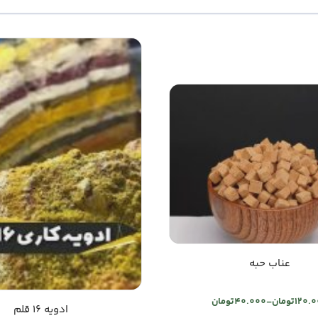
عناب حبه
120.
تومان
–
40.000
تومان
Price
ادویه ۱۶ قلم