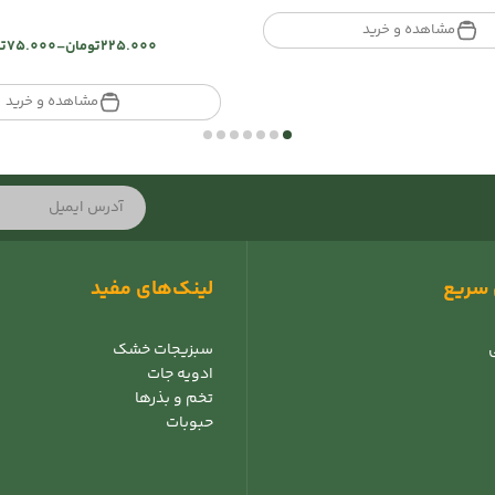
range:
تومان40.000
مشاهده و خرید
225.000
تومان
–
75.000
ت
through
Price
تومان120.000
range:
تومان00
مشاهده و خرید
through
تومان225.000
سریع
لینک‌های مفید
سبزیجات خشک
ادویه جات
تخم و بذرها
حبوبات