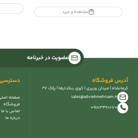
range:
تومان40.000
مشاهده و خرید
through
تومان120.000
عضویت در خبرنامه
آدرس فروشگاه
دسترسی 
کرمانشاه | میدان وزیری | کوی بنکدارها | پلاک 27
sales@adviehmehrsam.ir
صفحه اصلی
فروشگاه
09183361070
تماس با ما
درباره ما