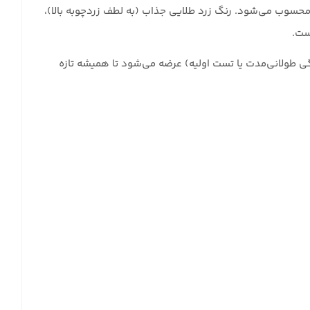
ایی جنوبی محسوب می‌شود. رنگ زرد طلایی جذاب (به لطف زردچوبه بالا)،
ست.
یمیایی یا نگهدارنده است و در بسته‌بندی ۲۵۰ گرمی (مناسب مصرف خانگی طولانی‌مدت یا تست اولیه) عرضه می‌شود تا همیشه تازه