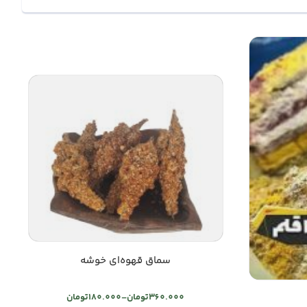
سماق قهوه‌ای خوشه
360.000
تومان
–
180.000
تومان
Price