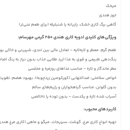
میخک
جوز هندی
گاهی برگ کاری خشک، رازیانه یا شنبلیله (برای طعم غنی‌تر)
ویژگی‌های کلیدی ادویه کاری هندی ۲۵۰ گرمی مهرسام:
طعم گرم، معطر و لایه‌لایه – تعادل عالی بین تندی، شیرینی و خاکی بو
رنگ‌دهی طبیعی و قوی به غذا (زرد طلایی جذاب بدون نیاز به رنگ اضاف
عطر ماندگار و تازه – مناسب غذاهای روزمره و مجلسی
خواص سلامتی: ضدالتهابی (کورکومین زردچوبه)، بهبود هضم، تقویت ا
بدون گلوتن، مناسب گیاهخواران و رژیم‌های سالم
آسیاب شده تازه و یکدست – بدون توده یا ناخالصی
کاربردهای محبوب:
تهیه انواع کاری مرغ، گوشت، سبزیجات، میگو و ماهی (کاری مرغ هند