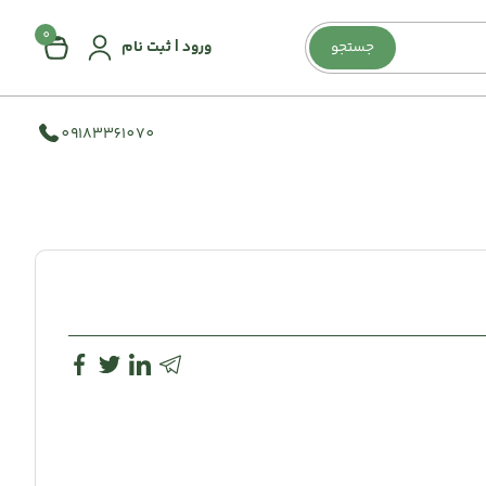
0
ورود | ثبت نام
جستجو
09183361070