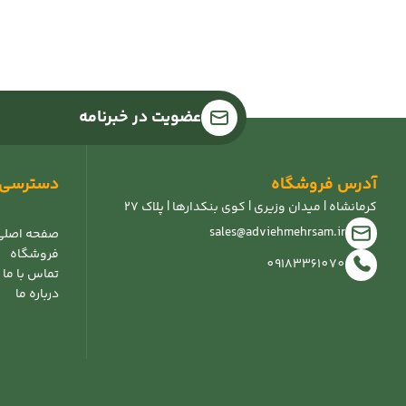
عضویت در خبرنامه
آدرس فروشگاه
دسترسی 
کرمانشاه | میدان وزیری | کوی بنکدارها | پلاک 27
sales@adviehmehrsam.ir
صفحه اصلی
فروشگاه
09183361070
تماس با ما
درباره ما