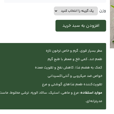
Price
range:
وزن
تومان50.000
افزودن به سبد خرید
through
تومان150.000
عطر بسیار قوی، گرم و خاص ترخون تازه
طعم تند، کمی تلخ و معطر با طبع گرم
کمک به هضم غذا، کاهش نفخ و تقویت معده
خواص ضد میکروبی و آنتی‌اکسیدانی
تقویت‌کننده طعم غذاهای گوشتی و مرغ
موارد استفاده:
مرغ و ماهی، استیک، سالاد الویه، ترشی مخلوط، ماست 
مدیترانه‌ای.