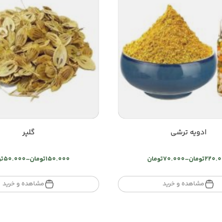
ادویه ترشی
گلپر
220.
تومان
–
70.000
تومان
150.000
تومان
–
50.000
تو
Price
Price
range:
range:
تومان70.000
تومان00
مشاهده و خرید
مشاهده و خرید
through
through
تومان220.000
تومان150.000