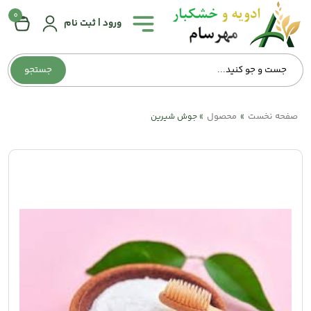
0
همه
ورود | ثبت نام
دسته‌بندی‌ها
جستجو
صفحه
اصلی
صفحه نخست
محصول
»
»
جوش شیرین
درباره
ما
تماس
با
ما
وبلاگ
حساب
کاربری