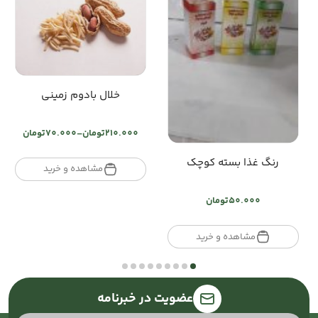
خلال بادوم زمینی
210.000
تومان
–
70.000
تومان
Price
range:
رنگ غذا بسته کوچک
تومان70.000
مشاهده و خرید
through
تومان210.000
50.000
تومان
مشاهده و خرید
عضویت در خبرنامه