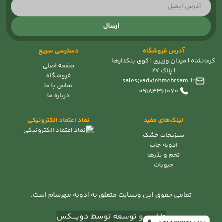
ارسال
آدرس فروشگاه
دسترسی سریع
کرمانشاه | میدان وزیری | کوی بنکدارها
صفحه اصلی
| پلاک 27
فروشگاه
sales@adviehmehrsam.ir
تماس با ما
09183361070
درباره ما
لینک‌های مفید
نماد اعتماد الکترونیکی
سبزیجات خشک
ادویه جات
تخم و بذرها
حبوبات
تمامی حقوق این وبسایت متعلق به ادویه مهرسام است.
طراحی و توسعه توسط دویــــکس