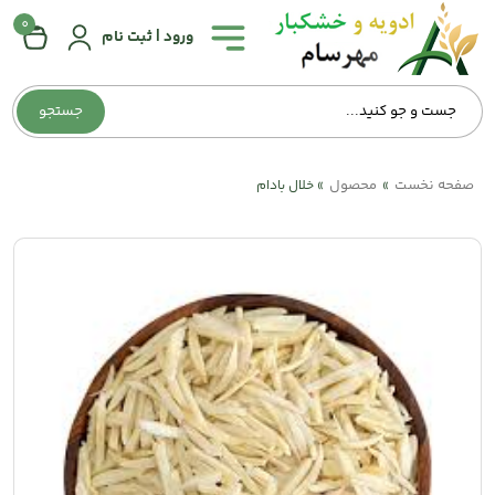
0
همه
ورود | ثبت نام
دسته‌بندی‌ها
جستجو
صفحه
اصلی
صفحه نخست
محصول
»
»
خلال بادام
درباره
ما
تماس
با
ما
وبلاگ
حساب
کاربری