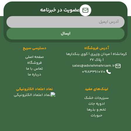
عضویت در خبرنامه
ارسال
آدرس فروشگاه
دسترسی سریع
کرمانشاه | میدان وزیری | کوی بنکدارها
صفحه اصلی
| پلاک 27
فروشگاه
sales@adviehmehrsam.ir
تماس با ما
09183361070
درباره ما
لینک‌های مفید
نماد اعتماد الکترونیکی
سبزیجات خشک
ادویه جات
تخم و بذرها
حبوبات