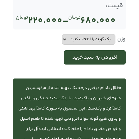
قیمت:
680.000
تومان
–
220.000
تومان
Price
range:
وزن
تومان220.000
افزودن به سبد خرید
through
تومان680.000
«خلال بادام درختی درجه یک، تهیه شده از مرغوب‌ترین
مغزهای شیرین و باکیفیت، با رنگ سفید صدفی و بافتی
کاملاً ترد و یکدست. این محصول به صورت کاملاً بهداشتی
و بدون هیچ‌گونه مواد افزودنی تهیه شده تا طعم اصیل
و خواص مغذی بادام را حفظ کند؛ انتخابی ایده‌آل برای