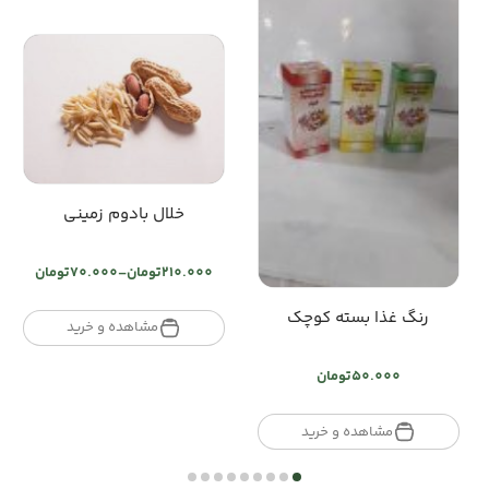
خلال بادوم زمینی
210.000
تومان
–
70.000
تومان
Price
range:
رنگ غذا بسته کوچک
تومان70.000
مشاهده و خرید
through
تومان210.000
50.000
تومان
مشاهده و خرید