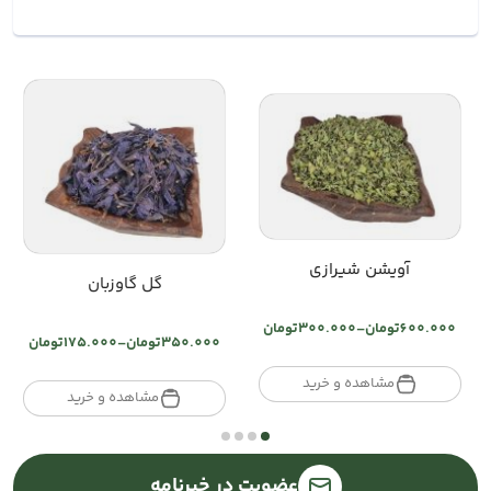
آویشن شیرازی
گل گاوزبان
600.000
تومان
–
300.000
تومان
Price
350.000
تومان
–
175.000
تومان
Price
range:
range:
تومان300.000
مشاهده و خرید
تومان175.000
مشاهده و خرید
through
through
تومان600.000
تومان350.000
عضویت در خبرنامه