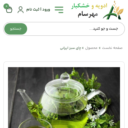
0
همه
ورود | ثبت نام
دسته‌بندی‌ها
جستجو
صفحه
اصلی
صفحه نخست
محصول
»
»
چای سبز ایرانی
درباره
ما
تماس
با
ما
وبلاگ
حساب
کاربری