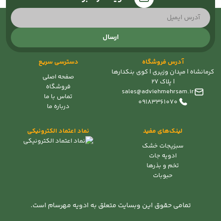
ارسال
آدرس فروشگاه
دسترسی سریع
کرمانشاه | میدان وزیری | کوی بنکدارها
صفحه اصلی
| پلاک 27
فروشگاه
sales@adviehmehrsam.ir
تماس با ما
09183361070
درباره ما
لینک‌های مفید
نماد اعتماد الکترونیکی
سبزیجات خشک
ادویه جات
تخم و بذرها
حبوبات
تمامی حقوق این وبسایت متعلق به ادویه مهرسام است.