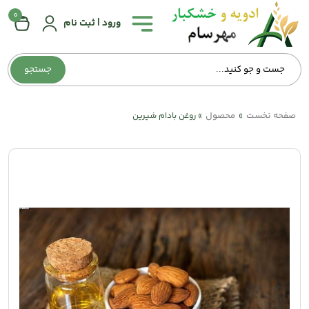
0
همه
ورود | ثبت نام
دسته‌بندی‌ها
جستجو
صفحه
اصلی
صفحه نخست
محصول
»
»
روغن بادام شیرین
درباره
ما
تماس
با
ما
وبلاگ
حساب
کاربری