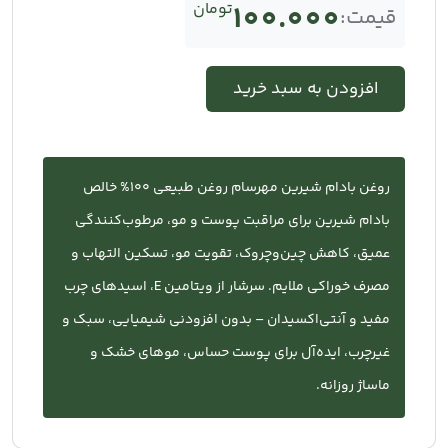
100.000
تومان
قیمت:
افزودن به سبد خرید
روغن بادام شیرین مهرسام روغن طبیعی ۱۰۰% خالص
بادام شیرین برای مراقبت پوست و مو، مرطوب‌کنندگی
عمیق، کاهش چین‌وچروک، تقویت مو، تسکین التهاب و
مصرف خوراکی ملایم. سرشار از ویتامین E، اسیدهای چرب
مفید و آنتی‌اکسیدان – بدون افزودنی شیمیایی، سبک و
غیرچرب، ایده‌آل برای پوست حساس، موهای خشک و
ماساژ روزانه.