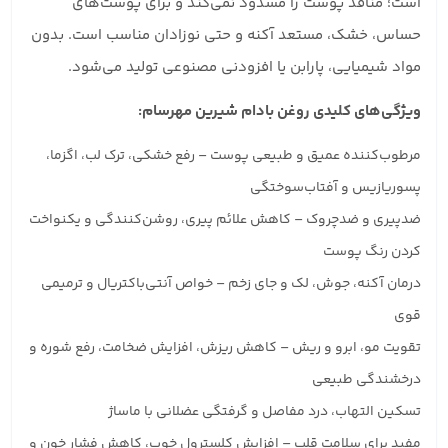
است؛ منافذ پوست را مسدود نمی‌کند و برای پوست‌های
حساس، خشک، مستعد آکنه و حتی نوزادان مناسب است. بدون
مواد شیمیایی، پارابن یا افزودنی مصنوعی تولید می‌شود.
ویژگی‌های کلیدی روغن بادام شیرین مهرسام:
مرطوب‌کننده عمیق و طبیعی پوست – رفع خشکی، ترک لب، اگزما،
پسوریازیس و آفتاب‌سوختگی
ضدپیری و ضدچروک – کاهش علائم پیری، روشن‌کنندگی و یکنواخت
کردن رنگ پوست
درمان آکنه، جوش، لک و جای زخم – خواص آنتی‌باکتریال و ترمیمی
قوی
تقویت مو، ابرو و ریش – کاهش ریزش، افزایش ضخامت، رفع شوره و
درخشندگی طبیعی
تسکین التهاب، درد مفاصل و گرفتگی عضلانی با ماساژ
مفید برای سلامت قلب – افزایش کلسترول خوب، کاهش فشار خون و