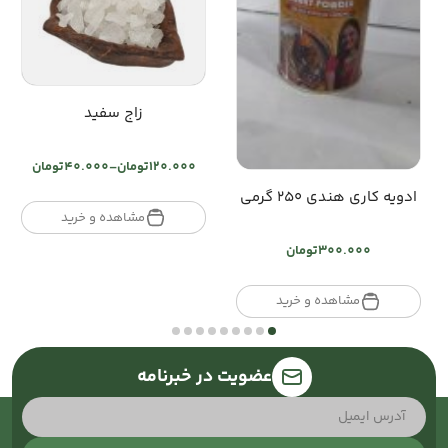
زاج سفید
120.000
تومان
–
40.000
تومان
Price
ادویه کاری هندی ۲۵۰ گرمی
range:
تومان40.000
مشاهده و خرید
through
300.000
تومان
تومان120.000
مشاهده و خرید
عضویت در خبرنامه