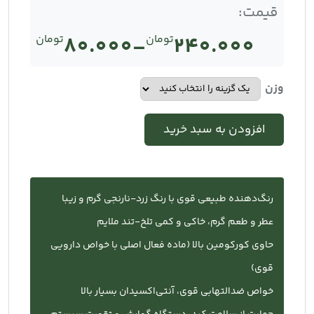
قیمت:
240.000
تومان
–
80.000
تومان
Price
range:
وزن
تومان80.000
افزودن به سبد خرید
through
تومان240.000
رنگ‌دهنده طبیعی قوی با رنگ زرد-نارنجی گرم و زیبا
عطر و طعم گرم، خاکی و کمی تلخ-تند ملایم
حاوی کورکومین بالا (ماده فعال اصلی با خواص دارویی
قوی)
خواص ضدالتهابی قوی، آنتی‌اکسیدان بسیار بالا