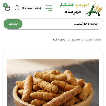
0
همه
ورود | ثبت نام
دسته‌بندی‌ها
جستجو
صفحه
اصلی
صفحه نخست
محصول
»
»
زردچوبه قلم
درباره
ما
تماس
با
ما
وبلاگ
حساب
کاربری