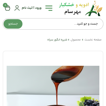
0
همه
ورود | ثبت نام
دسته‌بندی‌ها
جستجو
صفحه
اصلی
صفحه نخست
محصول
»
»
شیره انگور سیاه
درباره
ما
تماس
با
ما
وبلاگ
حساب
کاربری