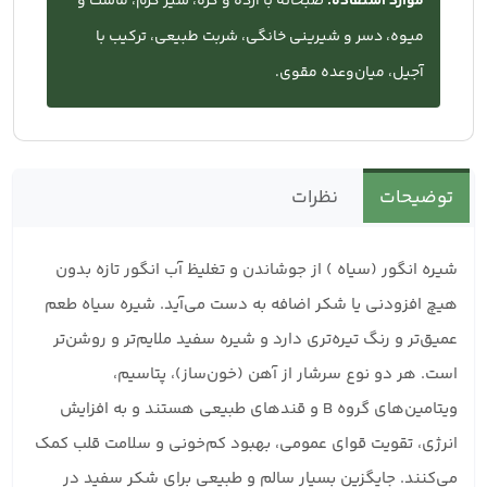
موارد استفاده:
صبحانه با ارده و کره، شیر گرم، ماست و
میوه، دسر و شیرینی خانگی، شربت طبیعی، ترکیب با
آجیل، میان‌وعده مقوی.
توضیحات
نظرات
شیره انگور (سیاه ) از جوشاندن و تغلیظ آب انگور تازه بدون
هیچ افزودنی یا شکر اضافه به دست می‌آید. شیره سیاه طعم
عمیق‌تر و رنگ تیره‌تری دارد و شیره سفید ملایم‌تر و روشن‌تر
است. هر دو نوع سرشار از آهن (خون‌ساز)، پتاسیم،
ویتامین‌های گروه B و قندهای طبیعی هستند و به افزایش
انرژی، تقویت قوای عمومی، بهبود کم‌خونی و سلامت قلب کمک
می‌کنند. جایگزین بسیار سالم و طبیعی برای شکر سفید در