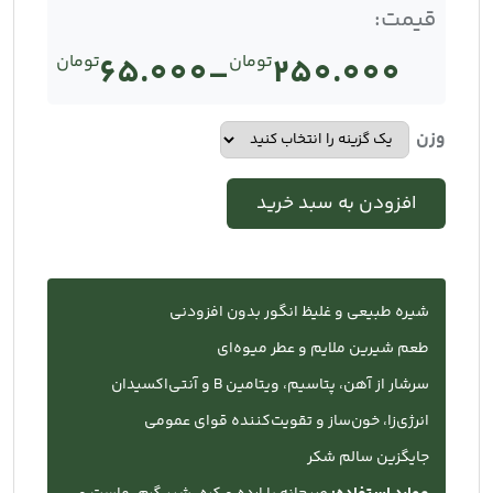
قیمت:
250.000
تومان
–
65.000
تومان
Price
range:
وزن
تومان65.000
افزودن به سبد خرید
through
تومان250.000
شیره طبیعی و غلیظ انگور بدون افزودنی
طعم شیرین ملایم و عطر میوه‌ای
سرشار از آهن، پتاسیم، ویتامین B و آنتی‌اکسیدان
انرژی‌زا، خون‌ساز و تقویت‌کننده قوای عمومی
جایگزین سالم شکر