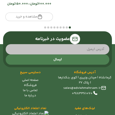
600.000
تومان
–
150.000
تومان
تومان600.000
Price
range:
تومان150.000
مشاهده و خرید
through
تومان600.000
عضویت در خبرنامه
ارسال
آدرس فروشگاه
دسترسی سریع
کرمانشاه | میدان وزیری | کوی بنکدارها
صفحه اصلی
| پلاک 27
فروشگاه
sales@adviehmehrsam.ir
تماس با ما
09183361070
درباره ما
لینک‌های مفید
نماد اعتماد الکترونیکی