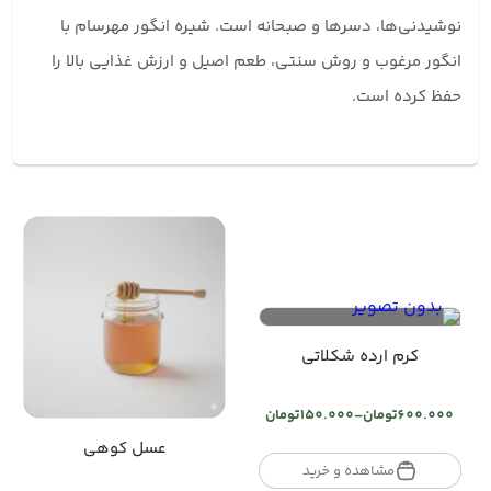
نوشیدنی‌ها، دسرها و صبحانه است. شیره انگور مهرسام با
انگور مرغوب و روش سنتی، طعم اصیل و ارزش غذایی بالا را
حفظ کرده است.
کرم ارده شکلاتی
600.000
تومان
–
150.000
تومان
Price
range:
عسل کوهی
تومان150.000
مشاهده و خرید
through