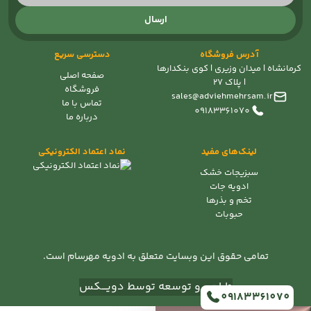
ارسال
آدرس فروشگاه
دسترسی سریع
کرمانشاه | میدان وزیری | کوی بنکدارها
صفحه اصلی
| پلاک 27
فروشگاه
sales@adviehmehrsam.ir
تماس با ما
09183361070
درباره ما
لینک‌های مفید
نماد اعتماد الکترونیکی
سبزیجات خشک
ادویه جات
تخم و بذرها
حبوبات
تمامی حقوق این وبسایت متعلق به ادویه مهرسام است.
طراحی و توسعه توسط دویــــکس
09183361070