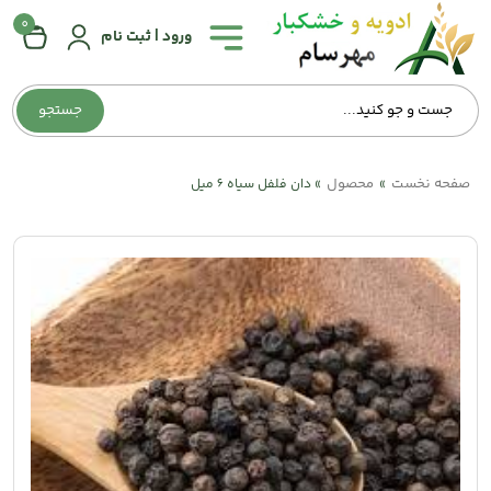
0
همه
ورود | ثبت نام
دسته‌بندی‌ها
جستجو
صفحه
اصلی
صفحه نخست
محصول
»
»
دان فلفل سیاه 6 میل
درباره
ما
تماس
با
ما
وبلاگ
حساب
کاربری