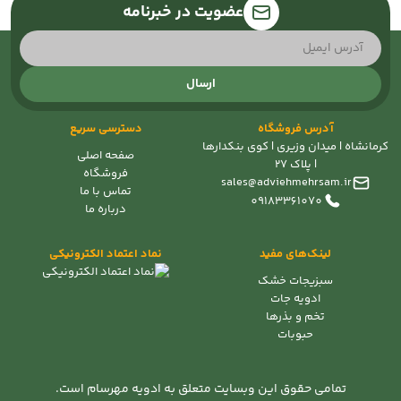
عضویت در خبرنامه
ارسال
آدرس فروشگاه
دسترسی سریع
کرمانشاه | میدان وزیری | کوی بنکدارها
صفحه اصلی
| پلاک 27
فروشگاه
sales@adviehmehrsam.ir
تماس با ما
09183361070
درباره ما
لینک‌های مفید
نماد اعتماد الکترونیکی
سبزیجات خشک
ادویه جات
تخم و بذرها
حبوبات
تمامی حقوق این وبسایت متعلق به ادویه مهرسام است.