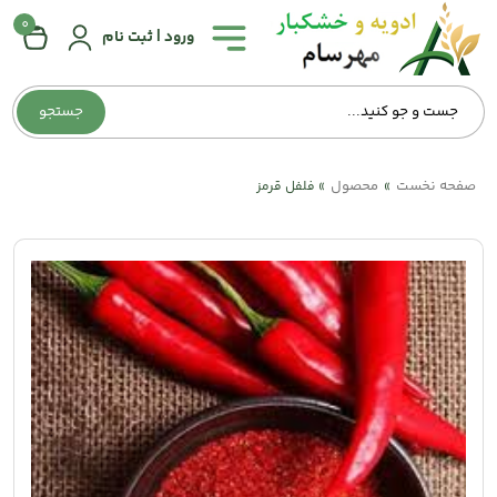
0
همه
ورود | ثبت نام
دسته‌بندی‌ها
جستجو
صفحه
اصلی
صفحه نخست
محصول
»
»
فلفل قرمز
درباره
ما
تماس
با
ما
وبلاگ
حساب
کاربری