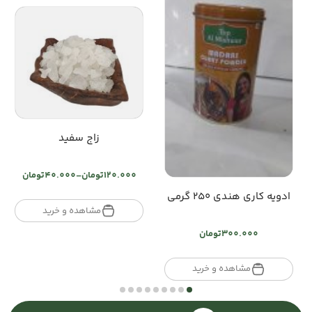
زاج سفید
120.000
تومان
–
40.000
تومان
Price
ادویه کاری هندی ۲۵۰ گرمی
range:
تومان40.000
مشاهده و خرید
through
300.000
تومان
تومان120.000
مشاهده و خرید