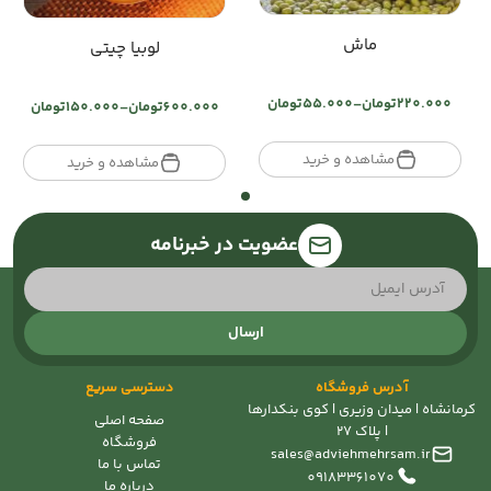
ماش
لوبیا چیتی
220.000
تومان
–
55.000
تومان
600.000
تومان
–
150.000
تومان
Price
Price
range:
range:
تومان55.000
مشاهده و خرید
تومان150.000
مشاهده و خرید
through
through
تومان220.000
تومان600.000
عضویت در خبرنامه
ارسال
آدرس فروشگاه
دسترسی سریع
کرمانشاه | میدان وزیری | کوی بنکدارها
صفحه اصلی
| پلاک 27
فروشگاه
sales@adviehmehrsam.ir
تماس با ما
09183361070
درباره ما