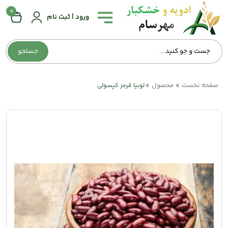
0
همه
ورود | ثبت نام
دسته‌بندی‌ها
جستجو
صفحه
اصلی
صفحه نخست
محصول
»
»
لوبیا قرمز کپسولی
درباره
ما
تماس
با
ما
وبلاگ
حساب
کاربری