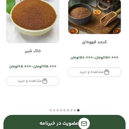
کنجد قهوه‌ای
خاک شیر
150.000
تومان
–
50.000
تومان
Price
range:
195.000
تومان
–
65.000
تومان
Price
تومان50.000
مشاهده و خرید
range:
through
تومان65.000
مشاهده و خرید
تومان150.000
through
تومان195.000
عضویت در خبرنامه