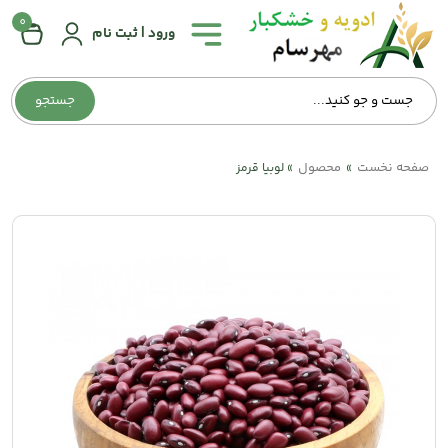
0
همه
ورود | ثبت نام
دسته‌بندی‌ها
جستجو
صفحه
اصلی
صفحه نخست
محصول
»
»
لوبیا قرمز
درباره
ما
تماس
با
ما
وبلاگ
حساب
کاربری