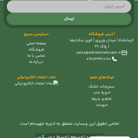
ارسال
آدرس فروشگاه
دسترسی سریع
کرمانشاه | میدان وزیری | کوی بنکدارها
صفحه اصلی
| پلاک 27
فروشگاه
sales@adviehmehrsam.ir
تماس با ما
09183361070
درباره ما
لینک‌های مفید
نماد اعتماد الکترونیکی
سبزیجات خشک
ادویه جات
تخم و بذرها
حبوبات
تمامی حقوق این وبسایت متعلق به ادویه مهرسام است.
طراحی و توسعه توسط دویــــکس