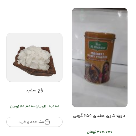
زاج سفید
120.000
تومان
–
40.000
تومان
Price
ادویه کاری هندی ۲۵۰ گرمی
range:
تومان40.000
مشاهده و خرید
through
300.000
تومان
تومان120.000