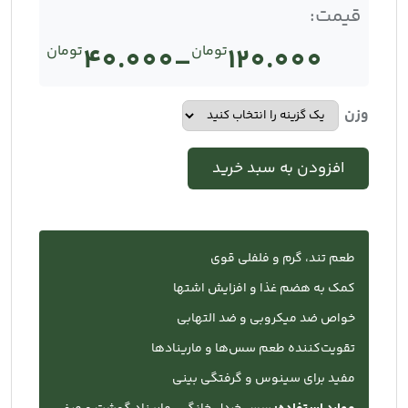
قیمت:
120.000
تومان
–
40.000
تومان
Price
range:
وزن
تومان40.000
افزودن به سبد خرید
through
تومان120.000
طعم تند، گرم و فلفلی قوی
کمک به هضم غذا و افزایش اشتها
خواص ضد میکروبی و ضد التهابی
تقویت‌کننده طعم سس‌ها و مارینادها
مفید برای سینوس و گرفتگی بینی