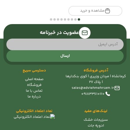
مشاهده و خرید
عضویت در خبرنامه
ارسال
آدرس فروشگاه
دسترسی سریع
کرمانشاه | میدان وزیری | کوی بنکدارها
صفحه اصلی
| پلاک 27
فروشگاه
sales@adviehmehrsam.ir
تماس با ما
09183361070
درباره ما
لینک‌های مفید
نماد اعتماد الکترونیکی
سبزیجات خشک
ادویه جات