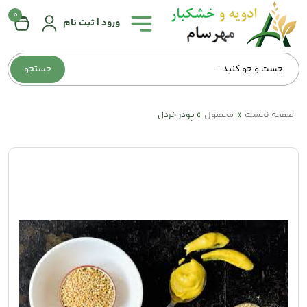
0
همه
ورود | ثبت نام
دسته‌بندی‌ها
جستجو
صفحه
اصلی
صفحه نخست
محصول
»
»
پودر خردل
درباره
ما
تماس
با
ما
وبلاگ
حساب
کاربری