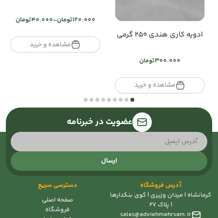
120.000
تومان
–
40.000
تومان
Price
ادویه کاری هندی ۲۵۰ گرمی
range:
تومان40.000
مشاهده و خرید
through
300.000
تومان
تومان120.000
مشاهده و خرید
عضویت در خبرنامه
ارسال
آدرس فروشگاه
دسترسی سریع
کرمانشاه | میدان وزیری | کوی بنکدارها
صفحه اصلی
| پلاک 27
فروشگاه
sales@adviehmehrsam.ir