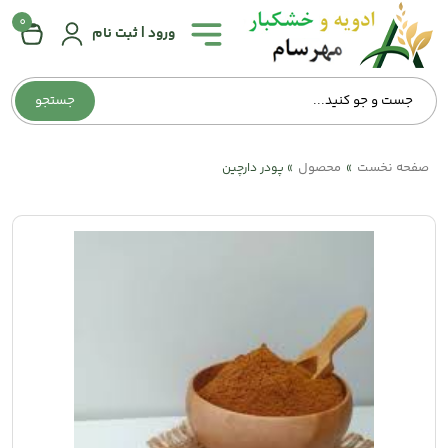
0
همه
ورود | ثبت نام
دسته‌بندی‌ها
جستجو
صفحه
اصلی
صفحه نخست
محصول
»
»
پودر دارچین
درباره
ما
تماس
با
ما
وبلاگ
حساب
کاربری