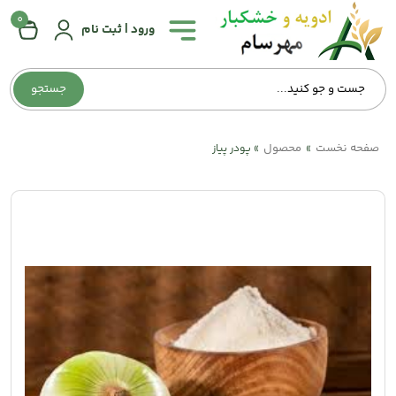
0
همه
ورود | ثبت نام
دسته‌بندی‌ها
جستجو
صفحه
اصلی
صفحه نخست
محصول
»
»
پودر پیاز
درباره
ما
تماس
با
ما
وبلاگ
حساب
کاربری