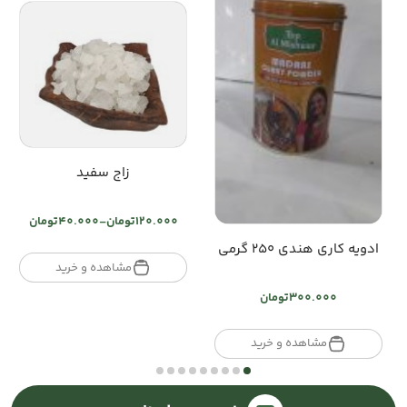
زاج سفید
120.000
تومان
–
40.000
تومان
Price
ادویه کاری هندی ۲۵۰ گرمی
range:
تومان40.000
مشاهده و خرید
through
300.000
تومان
تومان120.000
مشاهده و خرید