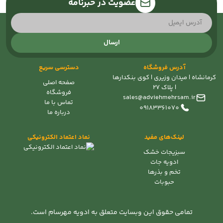
عضویت در خبرنامه
ارسال
آدرس فروشگاه
دسترسی سریع
کرمانشاه | میدان وزیری | کوی بنکدارها
صفحه اصلی
| پلاک 27
فروشگاه
sales@adviehmehrsam.ir
تماس با ما
09183361070
درباره ما
لینک‌های مفید
نماد اعتماد الکترونیکی
سبزیجات خشک
ادویه جات
تخم و بذرها
حبوبات
تمامی حقوق این وبسایت متعلق به ادویه مهرسام است.