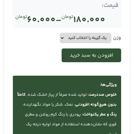
قیمت:
180.000
تومان
–
60.000
تومان
Price
range:
وزن
تومان60.000
افزودن به سبد خرید
through
تومان180.000
ویژگی‌ها:
خلوص صددرصد:
تولید شده صرفاً از پیاز خشک شده،
کاملاً
بدون هیچ‌گونه افزودنی
، نمک، شکر یا مواد نگهدارنده.
رنگ و عطر یکنواخت:
پودری با رنگ کرم روشن و عطری
قوی که نشان‌دهنده استفاده از مواد اولیه درجه یک