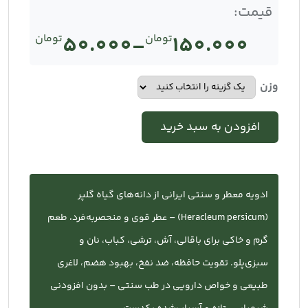
قیمت:
150.000
تومان
–
50.000
تومان
Price
range:
وزن
تومان50.000
افزودن به سبد خرید
through
تومان150.000
ادویه معطر و سنتی ایرانی از دانه‌های گیاه گلپر
(Heracleum persicum) – عطر قوی و منحصربه‌فرد، طعم
گرم و خاکی برای باقالی، آش، ترشی، کباب، نان و
سبزی‌پلو. تقویت حافظه، ضد نفخ، بهبود هضم، لاغری
طبیعی و خواص دارویی در طب سنتی – بدون افزودنی