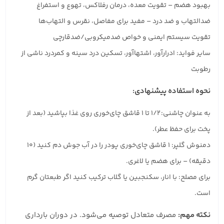
بهبود هضم – تقویت معده، درمان رفلاکس، تهوع و استفراغ
ضدالتهاب و ضد درد – مفید برای مفاصل، نقرس و التهاب‌ها
تقویت سیستم ایمنی و خواص ضدمیکروبی/ضدقارچی
سایر فواید: ادرارآور، اشتها‌آور، تسکین درد سینه و کمردرد ناشی از
رطوبت
نحوه استفاده پیشنهادی:
به عنوان چاشنی: ۱/۲ تا ۱ قاشق چای‌خوری روی غذا بپاشید (بعد از
پخت برای حفظ عطر).
دمنوش گلپر: ۱ قاشق چای‌خوری پودر را در آب جوش دم کنید (۱۰
دقیقه) – برای هضم یا لاغری.
برای مصلح: با انار، سکنجبین یا گلاب ترکیب کنید اگر طبعتان گرم
است.
نکته مهم:
مصرف متعادل توصیه می‌شود. در دوران بارداری