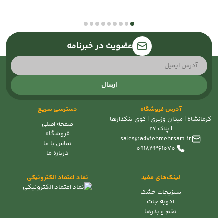
عضویت در خبرنامه
ارسال
آدرس فروشگاه
دسترسی سریع
کرمانشاه | میدان وزیری | کوی بنکدارها
صفحه اصلی
| پلاک 27
فروشگاه
sales@adviehmehrsam.ir
تماس با ما
09183361070
درباره ما
لینک‌های مفید
نماد اعتماد الکترونیکی
سبزیجات خشک
ادویه جات
تخم و بذرها