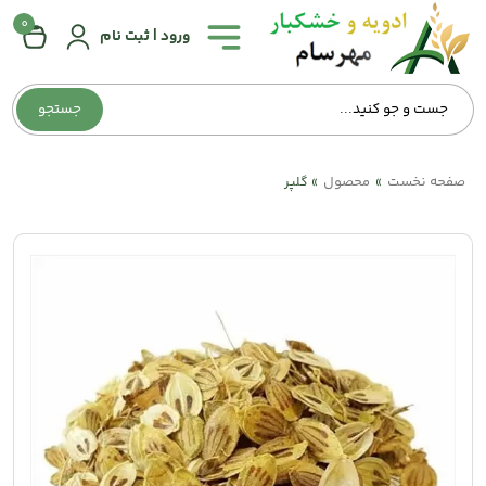
0
همه
ورود | ثبت نام
دسته‌بندی‌ها
جستجو
صفحه
اصلی
صفحه نخست
محصول
»
»
گلپر
درباره
ما
تماس
با
ما
وبلاگ
حساب
کاربری